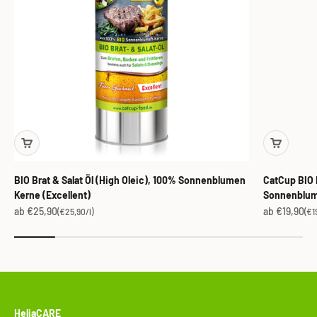
BIO Brat & Salat Öl (High Oleic), 100% Sonnenblumen
CatCup BIO B
Kerne (Excellent)
Sonnenblum
Angebot
Angebot
ab €25,90
ab €19,90
(€25,90/l)
(€1
HeliaCARE