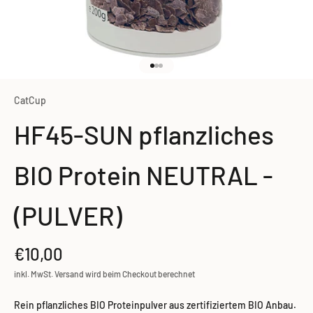
Gehe zu Element 1
Gehe zu Element 2
Gehe zu Element 3
CatCup
HF45-SUN pflanzliches
BIO Protein NEUTRAL -
(PULVER)
Angebot
€10,00
inkl. MwSt. Versand wird beim Checkout berechnet
Rein pflanzliches BIO Proteinpulver aus zertifiziertem BIO Anbau.