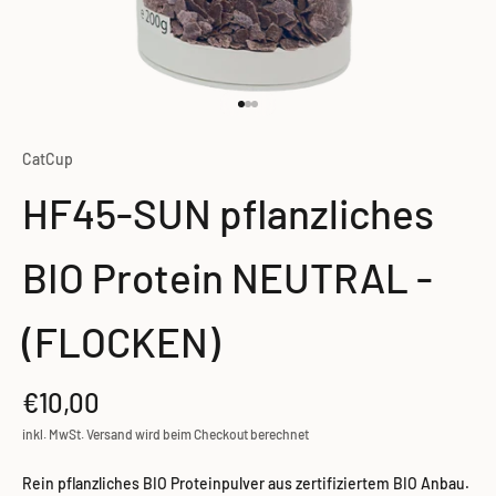
Gehe zu Element 1
Gehe zu Element 2
Gehe zu Element 3
CatCup
HF45-SUN pflanzliches
BIO Protein NEUTRAL -
(FLOCKEN)
Angebot
€10,00
inkl. MwSt. Versand wird beim Checkout berechnet
Rein pflanzliches BIO Proteinpulver aus zertifiziertem BIO Anbau.