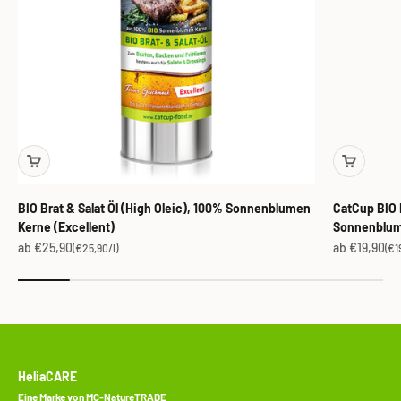
BIO Brat & Salat Öl (High Oleic), 100% Sonnenblumen
CatCup BIO B
Kerne (Excellent)
Sonnenblum
Angebot
Angebot
ab €25,90
ab €19,90
(€25,90/l)
(€1
HeliaCARE
Eine Marke von MC-NatureTRADE